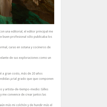
on una editorial, el editor principal me
ste buen profesional sólo publicaba los
formal, curas en sotana y cocineros de
nhelante de sus exploraciones como un
ué a gran costo, más de 20 años
vendidas ¡a tal grado que que componen
 y artista-de-tiempo-medio: Gilles
y me convence de crear juntos las
 aún más mi colchón y de hundir más el