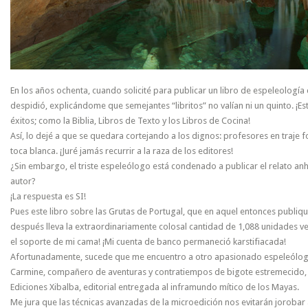
En los años ochenta, cuando solicité para publicar un libro de espeleología c
despidió, explicándome que semejantes “libritos” no valían ni un quinto. ¡E
éxitos; como la Biblia, Libros de Texto y los Libros de Cocina!
Así, lo dejé a que se quedara cortejando a los dignos: profesores en traje 
toca blanca. ¡Juré jamás recurrir a la raza de los editores!
¿Sin embargo, el triste espeleólogo está condenado a publicar el relato a
autor?
¡La respuesta es SI!
Pues este libro sobre las Grutas de Portugal, que en aquel entonces publiq
después lleva la extraordinariamente colosal cantidad de 1,088 unidades 
el soporte de mi cama! ¡Mi cuenta de banco permaneció karstifiacada!
Afortunadamente, sucede que me encuentro a otro apasionado espeleólogo
Carmine, compañero de aventuras y contratiempos de bigote estremecido, 
Ediciones Xibalba, editorial entregada al inframundo mítico de los Mayas.
Me jura que las técnicas avanzadas de la microedición nos evitarán jorobar