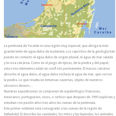
La península de Yucatán es una región muy especial, que abriga la más
grande lente de agua dulce de la planeta. Los caprichos de la geología han
puesto en contacto el agua dulce de origen pluvial, el agua de mar salada
y la roca calcárea. Como en el juego de tijeras, de la piedra y del papel,
estos tres elementos están en confl icto permanente. El macizo calcáreo
absorbe el agua dulce, el agua dulce rechaza el agua de mar, que corroe
la piedra. Lo que resulta en inmensas cavernas, objeto de nuestros
obscuros deseos…
Nuestras expediciones se componen de espeleólogos franceses,
mexicanos, portugueses, rusos, o serbios que despues de 1995 exploran y
estudian con pasión años tras años las cuevas de la penìnsula.
Este primer volúmen esta consagrado a las cuevas de la región de
Valladolid. El describe las cavidades, los mitos y las leyendas, los animales