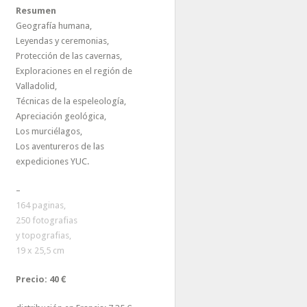
Resumen
Geografía humana,
Leyendas y ceremonias,
Protección de las cavernas,
Exploraciones en el región de
Valladolid,
Técnicas de la espeleología,
Apreciación geológica,
Los murciélagos,
Los aventureros de las
expediciones YUC.
–
164 paginas,
250 fotografias
y topografias,
19 x 25,5 cm
Precio: 40 €